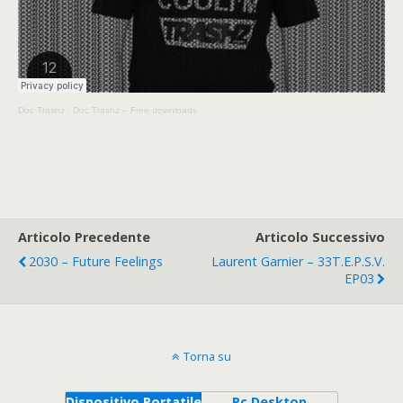
Doc Trashz
·
Doc Trashz – Free downloads
Articolo Precedente
Articolo Successivo
2030 – Future Feelings
Laurent Garnier – 33T.E.P.S.V.
EP03
Torna su
Dispositivo Portatile
Pc Desktop