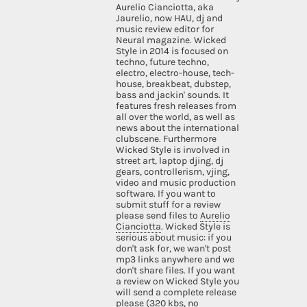
Aurelio Cianciotta, aka
Jaurelio, now HAU, dj and
music review editor for
Neural magazine. Wicked
Style in 2014 is focused on
techno, future techno,
electro, electro-house, tech-
house, breakbeat, dubstep,
bass and jackin' sounds. It
features fresh releases from
all over the world, as well as
news about the international
clubscene. Furthermore
Wicked Style is involved in
street art, laptop djing, dj
gears, controllerism, vjing,
video and music production
software. If you want to
submit stuff for a review
please send files to
Aurelio
Cianciotta
. Wicked Style is
serious about music: if you
don't ask for, we wan't post
mp3 links anywhere and we
don't share files. If you want
a review on Wicked Style you
will send a complete release
please (320 kbs, no