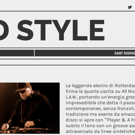
TWI
 STYLE
DANY RODRI
La leggenda electro di Rotterd
firma la quarta uscita su All N
L.A.W.
, portando un’energia gre
imprevedibile che detta il pass
contemporaneo, senza fronzoli
tradizione ma esente da smaccat
disco si apre con “Player & A 
subito il tono con un groove as
attraversato da linee sintetiche