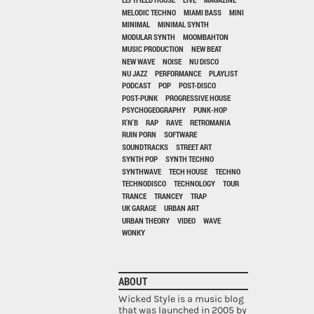
MELODIC TECHNO
MIAMI BASS
MINI
MINIMAL
MINIMAL SYNTH
MODULAR SYNTH
MOOMBAHTON
MUSIC PRODUCTION
NEW BEAT
NEW WAVE
NOISE
NU DISCO
NU JAZZ
PERFORMANCE
PLAYLIST
PODCAST
POP
POST-DISCO
POST-PUNK
PROGRESSIVE HOUSE
PSYCHOGEOGRAPHY
PUNK-HOP
R'N'B
RAP
RAVE
RETROMANIA
RUIN PORN
SOFTWARE
SOUNDTRACKS
STREET ART
SYNTH POP
SYNTH TECHNO
SYNTHWAVE
TECH HOUSE
TECHNO
TECHNODISCO
TECHNOLOGY
TOUR
TRANCE
TRANCEY
TRAP
UK GARAGE
URBAN ART
URBAN THEORY
VIDEO
WAVE
WONKY
ABOUT
Wicked Style is a music blog
that was launched in 2005 by