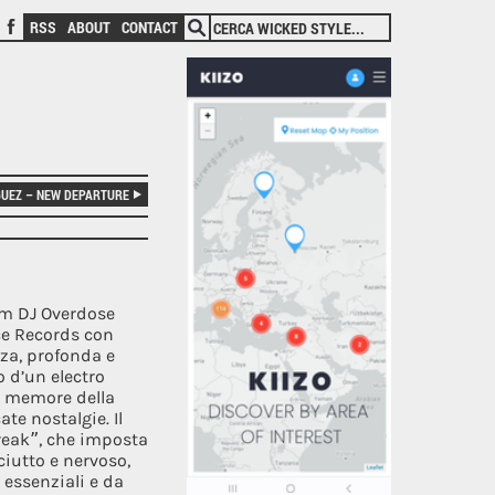
RSS
ABOUT
CONTACT
TTER
FACEBOOK
GUEZ – NEW DEPARTURE
am DJ Overdose
ice Records con
zza, profonda e
o d’un electro
, memore della
e nostalgie. Il
Freak”, che imposta
ciutto e nervoso,
 essenziali e da