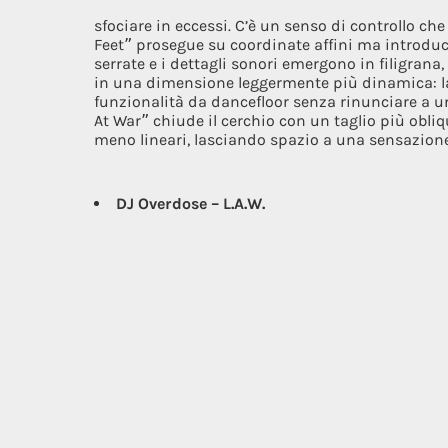
sfociare in eccessi. C’è un senso di controllo c
Feet” prosegue su coordinate affini ma introduc
serrate e i dettagli sonori emergono in filigrana
in una dimensione leggermente più dinamica: la s
funzionalità da dancefloor senza rinunciare a una
At War” chiude il cerchio con un taglio più obli
meno lineari, lasciando spazio a una sensazione 
DJ Overdose – L.A.W.