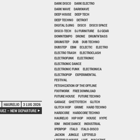
DARK DISCO
DARK ELECTRO
DARK WAVE
DARKWAVE
DEEP HOUSE
DEEP TECH
DEEP TECHNO
DETROIT
DIGITAL DJING
DISCO
DISCO SPACE
DISCO-TECH
DJ FURNITURE
DJ GEAR
DOWNTEMPO
DRONE
DRUM'N'BASS
DRUMSTEP
DUB
DUB TECHNO
DUBSTEP
EBM
ECLECTIC
ELECTRO
ELECTRO TRASH
ELECTROCLASH
ELECTROFUNK
ELECTRONIC
ELECTRONIC DANCE
ELECTRONIC FUNK
ELECTRONICA
ELECTROPOP
EXPERIMENTAL
FESTIVAL
FETISHIZATION OF THE OFFLINE
FOOTWORK
FREE DOWNLOAD
FUTURE HOUSE
FUTURE TECHNO
GARAGE
GHETTOTECH
GLITCH
HAURELIO
3 LUG 2026
GLITCH HOP
GRIME
HARD TECHNO
GUEZ – NEW DEPARTURE
HARDCORE
HARDCORE TECHNO
HAURELIO
HIP HOP
HOUSE
HYPE
IDM
INDIE DANCE
INDUSTRIAL
IPERPOP
ITALO
ITALO-DISCO
JACKIN
JUNGLE
LEFTFIELD
LEFTFIELD HOUSE
LIVE
MAGAZINE